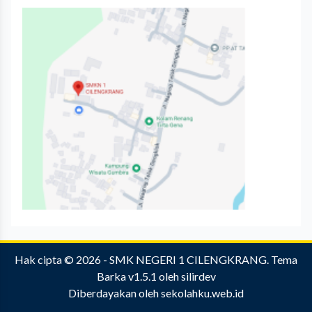
Hak cipta © 2026 -
SMK NEGERI 1 CILENGKRANG
.
Tema
Barka v1.5.1
oleh
silirdev
Diberdayakan oleh
sekolahku.web.id