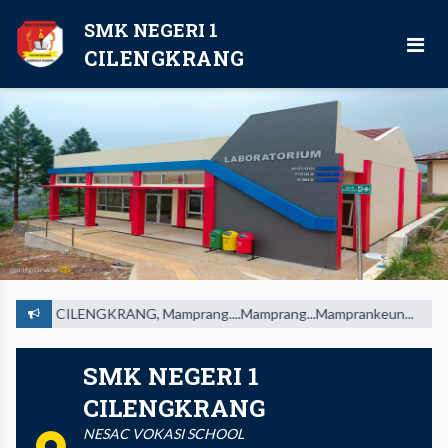
SMK NEGERI 1
CILENGKRANG
1 CILENGKRANG, Mamprang....Mamprang...Mamprankeun...
Seman
SMK NEGERI 1
CILENGKRANG
NESAC VOKASI SCHOOL